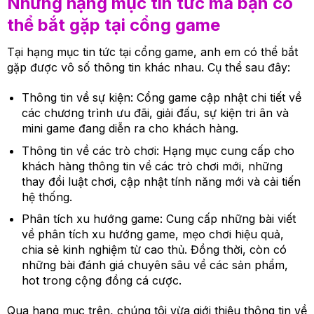
Những hạng mục tin tức mà bạn có
thể bắt gặp tại cổng game
Tại hạng mục tin tức tại cổng game, anh em có thể bắt
gặp được vô số thông tin khác nhau. Cụ thể sau đây:
Thông tin về sự kiện: Cổng game cập nhật chi tiết về
các chương trình ưu đãi, giải đấu, sự kiện tri ân và
mini game đang diễn ra cho khách hàng.
Thông tin về các trò chơi: Hạng mục cung cấp cho
khách hàng thông tin về các trò chơi mới, những
thay đổi luật chơi, cập nhật tính năng mới và cải tiến
hệ thống.
Phân tích xu hướng game: Cung cấp những bài viết
về phân tích xu hướng game, mẹo chơi hiệu quả,
chia sẻ kinh nghiệm từ cao thủ. Đồng thời, còn có
những bài đánh giá chuyên sâu về các sản phẩm,
hot trong cộng đồng cá cược.
Qua hạng mục trên, chúng tôi vừa giới thiệu thông tin về